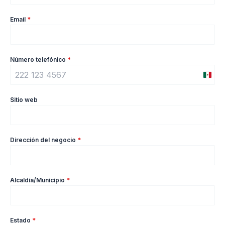
Email
*
Número telefónico
*
M
e
Sitio web
x
i
c
Dirección del negocio
*
o
+
5
Alcaldía/Municipio
*
2
Estado
*