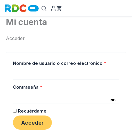
Ir
al
contenido
Mi cuenta
Acceder
Obligatorio
Nombre de usuario o correo electrónico
*
Obligatorio
Contraseña
*
Recuérdame
Acceder