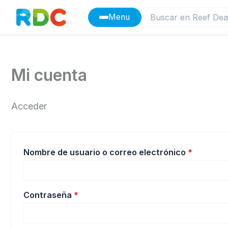
Ir
Menu
al
contenido
Mi cuenta
Acceder
Obligato
Nombre de usuario o correo electrónico
*
Obligatorio
Contraseña
*