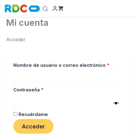
Ir
al
contenido
Mi cuenta
Acceder
Obligatorio
Nombre de usuario o correo electrónico
*
Obligatorio
Contraseña
*
Recuérdame
Acceder