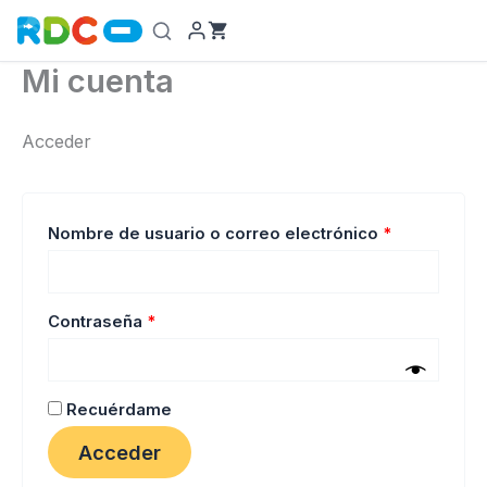
Ir
al
contenido
Mi cuenta
Acceder
Obligatorio
Nombre de usuario o correo electrónico
*
Obligatorio
Contraseña
*
Recuérdame
Acceder