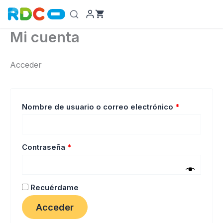
Ir
al
contenido
Mi cuenta
Acceder
Obligatorio
Nombre de usuario o correo electrónico
*
Obligatorio
Contraseña
*
Recuérdame
Acceder