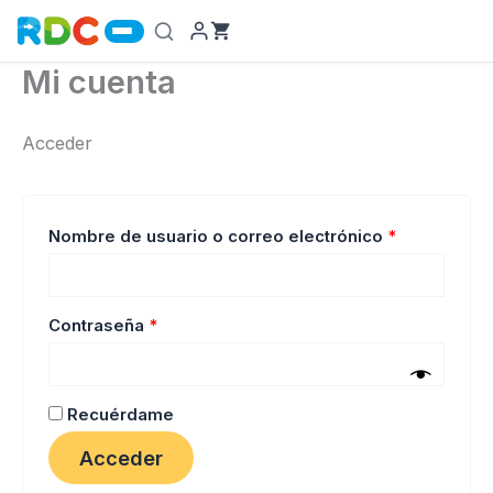
Ir
al
contenido
Mi cuenta
Acceder
Obligatorio
Nombre de usuario o correo electrónico
*
Obligatorio
Contraseña
*
Recuérdame
Acceder