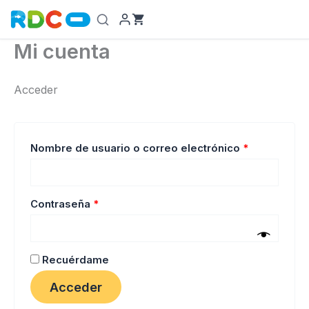
Ir
al
contenido
Mi cuenta
Acceder
Obligatorio
Nombre de usuario o correo electrónico
*
Obligatorio
Contraseña
*
Recuérdame
Acceder