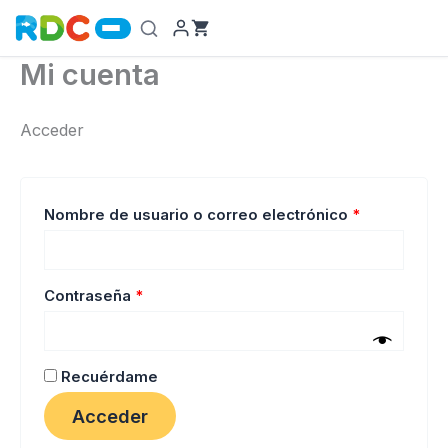
Ir
al
contenido
Mi cuenta
Acceder
Obligatorio
Nombre de usuario o correo electrónico
*
Obligatorio
Contraseña
*
Recuérdame
Acceder