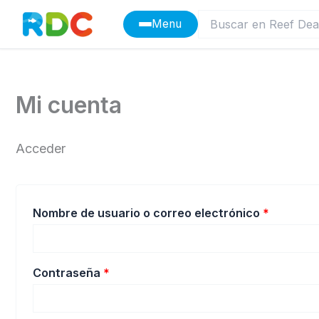
Ir
Menu
al
contenido
Mi cuenta
Acceder
Obligato
Nombre de usuario o correo electrónico
*
Obligatorio
Contraseña
*