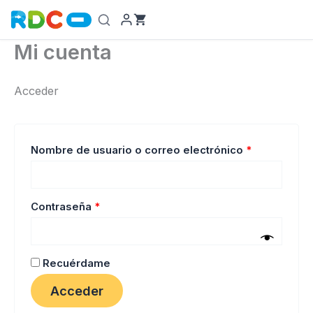
Ir
al
contenido
Mi cuenta
Acceder
Obligatorio
Nombre de usuario o correo electrónico
*
Obligatorio
Contraseña
*
Recuérdame
Acceder