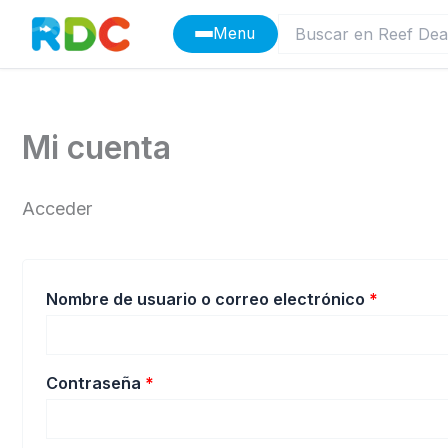
Ir
Menu
al
contenido
Mi cuenta
Acceder
Obligato
Nombre de usuario o correo electrónico
*
Obligatorio
Contraseña
*