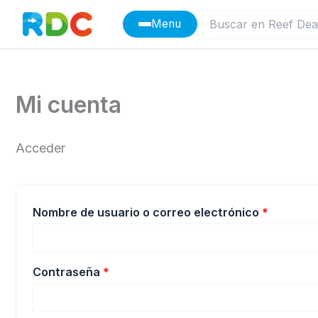
Ir
Menu
al
contenido
Mi cuenta
Acceder
Obligato
Nombre de usuario o correo electrónico
*
Obligatorio
Contraseña
*