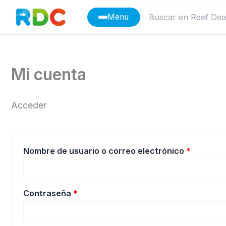
Ir
Menu
al
contenido
Mi cuenta
Acceder
Obligato
Nombre de usuario o correo electrónico
*
Obligatorio
Contraseña
*