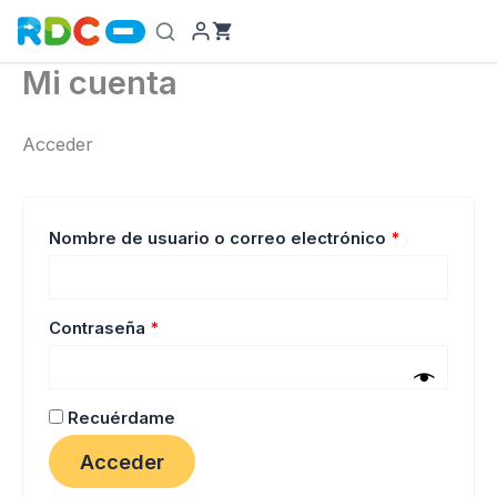
Ir
al
contenido
Mi cuenta
Acceder
Obligatorio
Nombre de usuario o correo electrónico
*
Obligatorio
Contraseña
*
Recuérdame
Acceder