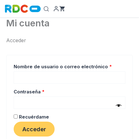
Ir
al
contenido
Mi cuenta
Acceder
Obligatorio
Nombre de usuario o correo electrónico
*
Obligatorio
Contraseña
*
Recuérdame
Acceder