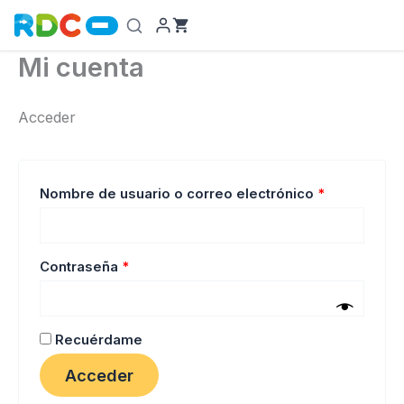
Ir
al
contenido
Mi cuenta
Acceder
Obligatorio
Nombre de usuario o correo electrónico
*
Obligatorio
Contraseña
*
Recuérdame
Acceder