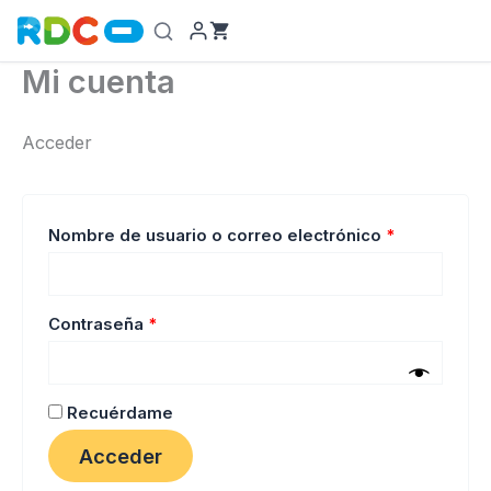
Ir
al
contenido
Mi cuenta
Acceder
Obligatorio
Nombre de usuario o correo electrónico
*
Obligatorio
Contraseña
*
Recuérdame
Acceder