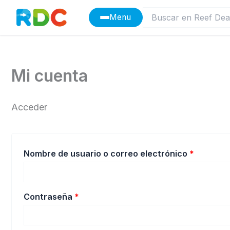
Ir
Menu
al
contenido
Mi cuenta
Acceder
Obligato
Nombre de usuario o correo electrónico
*
Obligatorio
Contraseña
*