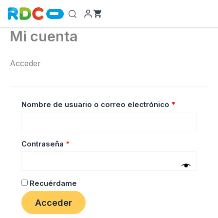
Ir
al
contenido
Mi cuenta
Acceder
Obligatorio
Nombre de usuario o correo electrónico
*
Obligatorio
Contraseña
*
Recuérdame
Acceder