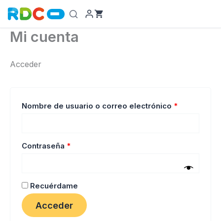
Ir
al
contenido
Mi cuenta
Acceder
Obligatorio
Nombre de usuario o correo electrónico
*
Obligatorio
Contraseña
*
Recuérdame
Acceder