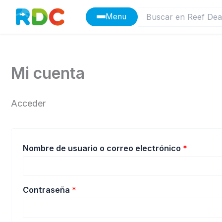
Ir
Menu
al
contenido
Mi cuenta
Acceder
Obligato
Nombre de usuario o correo electrónico
*
Obligatorio
Contraseña
*