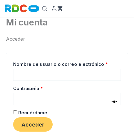
Ir
al
contenido
Mi cuenta
Acceder
Obligatorio
Nombre de usuario o correo electrónico
*
Obligatorio
Contraseña
*
Recuérdame
Acceder