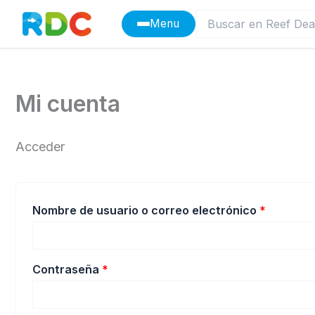
Ir
Menu
al
contenido
Mi cuenta
Acceder
Obligato
Nombre de usuario o correo electrónico
*
Obligatorio
Contraseña
*