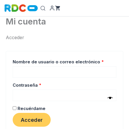
Ir
al
contenido
Mi cuenta
Acceder
Obligatorio
Nombre de usuario o correo electrónico
*
Obligatorio
Contraseña
*
Recuérdame
Acceder