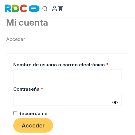
Ir
al
contenido
Mi cuenta
Acceder
Obligatorio
Nombre de usuario o correo electrónico
*
Obligatorio
Contraseña
*
Recuérdame
Acceder