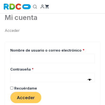
Ir
al
contenido
Mi cuenta
Acceder
Obligatorio
Nombre de usuario o correo electrónico
*
Obligatorio
Contraseña
*
Recuérdame
Acceder