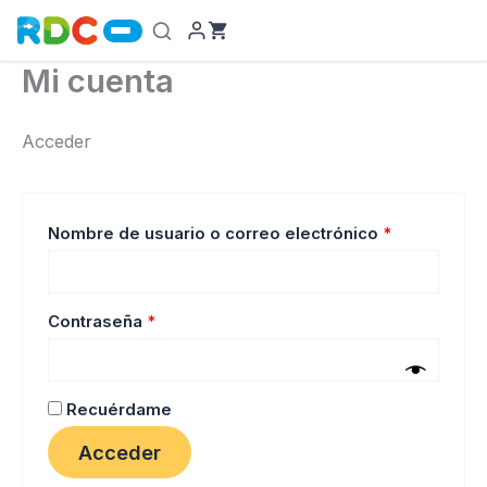
Ir
al
contenido
Mi cuenta
Acceder
Obligatorio
Nombre de usuario o correo electrónico
*
Obligatorio
Contraseña
*
Recuérdame
Acceder