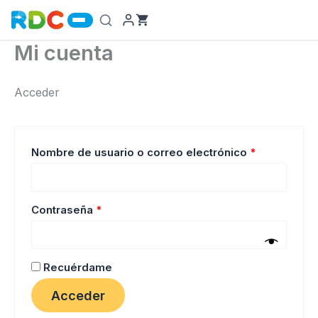
Ir
al
contenido
Mi cuenta
Acceder
Obligatorio
Nombre de usuario o correo electrónico
*
Obligatorio
Contraseña
*
Recuérdame
Acceder