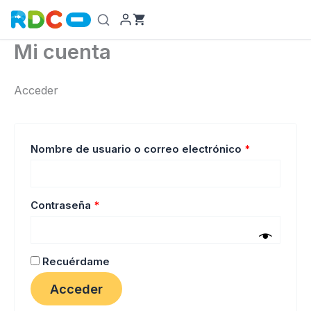
Ir
al
contenido
Mi cuenta
Acceder
Obligatorio
Nombre de usuario o correo electrónico
*
Obligatorio
Contraseña
*
Recuérdame
Acceder