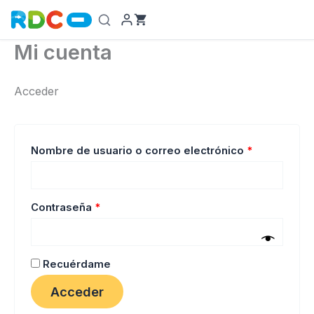
Ir
al
contenido
Mi cuenta
Acceder
Obligatorio
Nombre de usuario o correo electrónico
*
Obligatorio
Contraseña
*
Recuérdame
Acceder