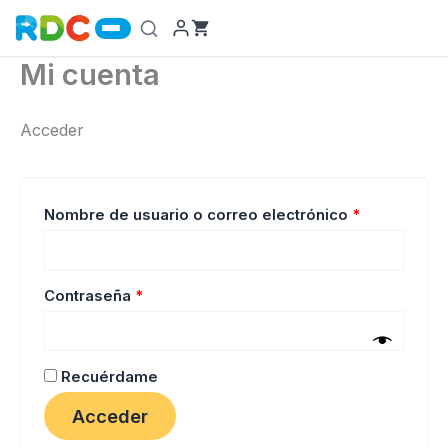
Ir
al
contenido
Mi cuenta
Acceder
Obligatorio
Nombre de usuario o correo electrónico
*
Obligatorio
Contraseña
*
Recuérdame
Acceder