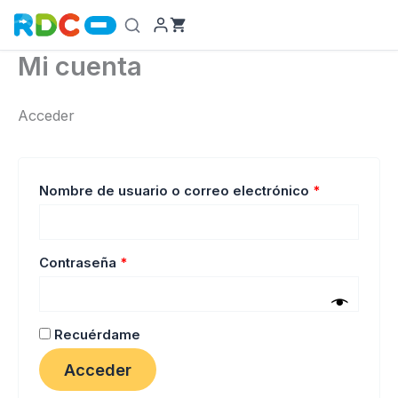
Ir
al
contenido
Mi cuenta
Acceder
Obligatorio
Nombre de usuario o correo electrónico
*
Obligatorio
Contraseña
*
Recuérdame
Acceder