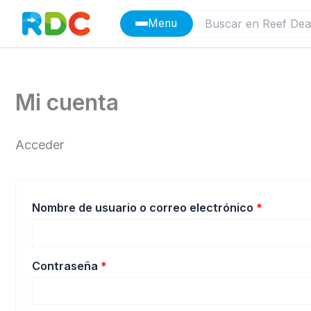
Ir
Menu
al
contenido
Mi cuenta
Acceder
Obligato
Nombre de usuario o correo electrónico
*
Obligatorio
Contraseña
*