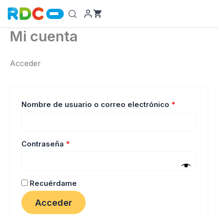
Ir
al
contenido
Mi cuenta
Acceder
Obligatorio
Nombre de usuario o correo electrónico
*
Obligatorio
Contraseña
*
Recuérdame
Acceder