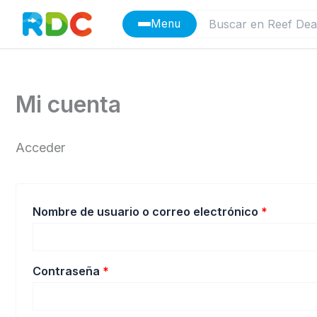
Ir
Menu
al
contenido
Mi cuenta
Acceder
Obligato
Nombre de usuario o correo electrónico
*
Obligatorio
Contraseña
*