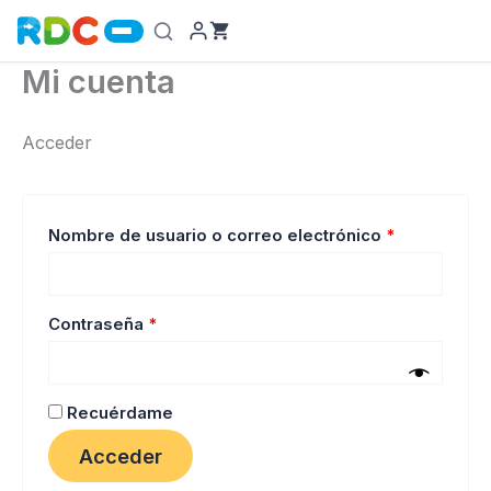
Ir
al
contenido
Mi cuenta
Acceder
Obligatorio
Nombre de usuario o correo electrónico
*
Obligatorio
Contraseña
*
Recuérdame
Acceder