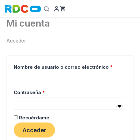
Ir
al
contenido
Mi cuenta
Acceder
Obligatorio
Nombre de usuario o correo electrónico
*
Obligatorio
Contraseña
*
Recuérdame
Acceder