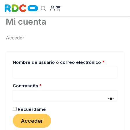
Ir
al
contenido
Mi cuenta
Acceder
Obligatorio
Nombre de usuario o correo electrónico
*
Obligatorio
Contraseña
*
Recuérdame
Acceder