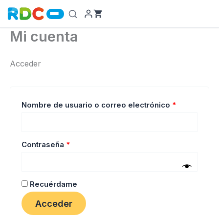
Ir
al
contenido
Mi cuenta
Acceder
Obligatorio
Nombre de usuario o correo electrónico
*
Obligatorio
Contraseña
*
Recuérdame
Acceder