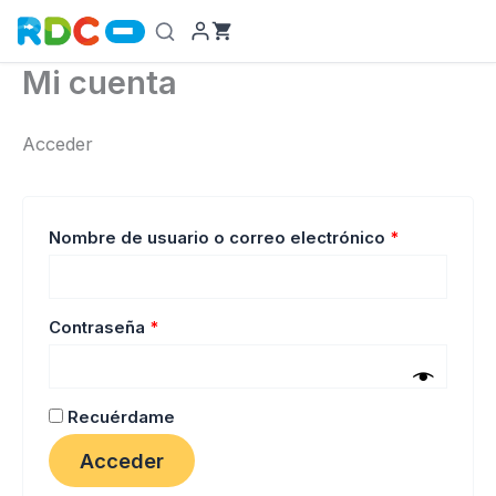
Ir
al
contenido
Mi cuenta
Acceder
Obligatorio
Nombre de usuario o correo electrónico
*
Obligatorio
Contraseña
*
Recuérdame
Acceder