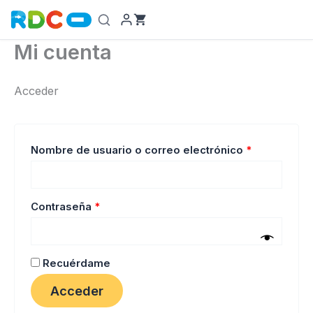
Ir
al
contenido
Mi cuenta
Acceder
Obligatorio
Nombre de usuario o correo electrónico
*
Obligatorio
Contraseña
*
Recuérdame
Acceder