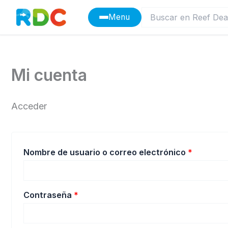
Ir
Menu
al
contenido
Mi cuenta
Acceder
Obligato
Nombre de usuario o correo electrónico
*
Obligatorio
Contraseña
*