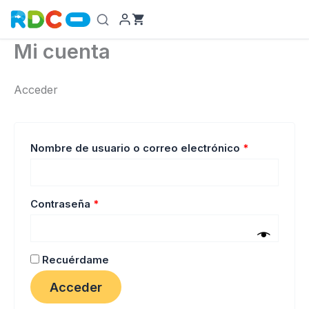
Ir
al
contenido
Mi cuenta
Acceder
Obligatorio
Nombre de usuario o correo electrónico
*
Obligatorio
Contraseña
*
Recuérdame
Acceder