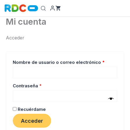
Ir
al
contenido
Mi cuenta
Acceder
Obligatorio
Nombre de usuario o correo electrónico
*
Obligatorio
Contraseña
*
Recuérdame
Acceder