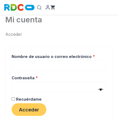
Ir
al
contenido
Mi cuenta
Acceder
Obligatorio
Nombre de usuario o correo electrónico
*
Obligatorio
Contraseña
*
Recuérdame
Acceder