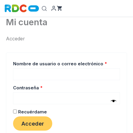
Ir
al
contenido
Mi cuenta
Acceder
Obligatorio
Nombre de usuario o correo electrónico
*
Obligatorio
Contraseña
*
Recuérdame
Acceder