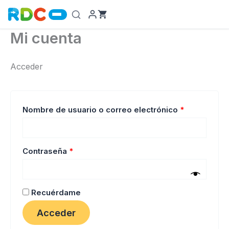
Ir
al
contenido
Mi cuenta
Acceder
Obligatorio
Nombre de usuario o correo electrónico
*
Obligatorio
Contraseña
*
Recuérdame
Acceder