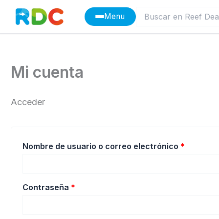
Ir
Menu
al
contenido
Mi cuenta
Acceder
Obligato
Nombre de usuario o correo electrónico
*
Obligatorio
Contraseña
*