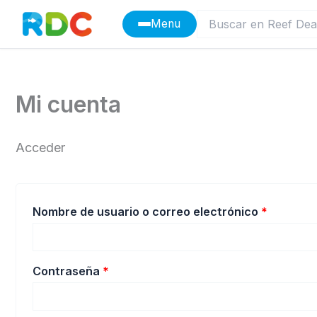
Ir
Menu
al
contenido
Mi cuenta
Acceder
Obligato
Nombre de usuario o correo electrónico
*
Obligatorio
Contraseña
*